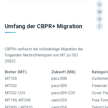
V
W
X
Umfang der CBPR+ Migration
Z
CBPR+ umfasst die vollständige Migration der
folgenden Nachrichtentypen von MT zu ISO
20022:
Bisher (MT)
Zukunft (MX)
Kategor
MT103
pacs.008
Customer 
MT202
pacs.009
Financial 
MT202 COV
pacs.009 COV
Cover Pa
MT199, MT299
camt.059
Free For
MT900 / MT910
camt.054
Debit/Cre