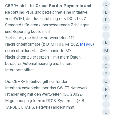
D
CBPR+
steht für
Cross-Border Payments and
E
Reporting Plus
und bezeichnet eine Initiative
von SWIFT, die die Einführung des ISO 20022
F
Standards für grenzüberschreitende Zahlungen
H
und Reporting koordiniert.
I
Ziel ist es, die bisher verwendeten MT-
K
Nachrichtenformate (z. B. MT103, MT202,
MT940
)
M
durch strukturierte, XML-basierte MX-
Nachrichten zu ersetzen – mit mehr Daten,
N
besserer Automatisierung und höherer
O
Interoperabilität.
P
Q
Die CBPR+ Initiative gilt nur für den
Interbankenverkehr über das SWIFT-Netzwerk,
R
ist aber eng mit den weltweiten ISO 20022-
S
Migrationsprojekten in RTGS-Systemen (z. B.
T
TARGET, CHAPS, Fedwire) abgestimmt.
U