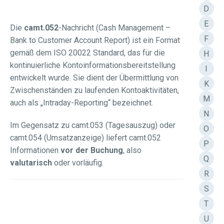
D
E
Die
camt.052
-Nachricht (Cash Management –
F
Bank to Customer Account Report) ist ein Format
gemäß dem ISO 20022 Standard, das für die
H
kontinuierliche Kontoinformationsbereitstellung
I
entwickelt wurde. Sie dient der Übermittlung von
K
Zwischenständen zu laufenden Kontoaktivitäten,
M
auch als „Intraday-Reporting“ bezeichnet.
N
Im Gegensatz zu camt.053 (Tagesauszug) oder
O
camt.054 (Umsatzanzeige) liefert camt.052
P
Informationen
vor der Buchung
, also
Q
valutarisch
oder vorläufig.
R
S
T
U