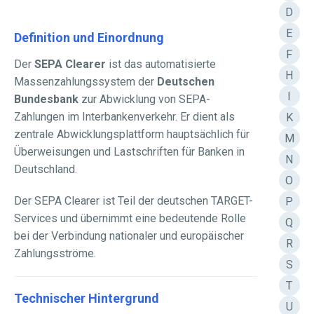
D
E
Definition und Einordnung
F
Der
SEPA Clearer
ist das automatisierte
H
Massenzahlungssystem der
Deutschen
I
Bundesbank
zur Abwicklung von SEPA-
Zahlungen im Interbankenverkehr. Er dient als
K
zentrale Abwicklungsplattform hauptsächlich für
M
Überweisungen und Lastschriften für Banken in
N
Deutschland.
O
Der SEPA Clearer ist Teil der deutschen TARGET-
P
Services und übernimmt eine bedeutende Rolle
Q
bei der Verbindung nationaler und europäischer
R
Zahlungsströme.
S
T
Technischer Hintergrund
U