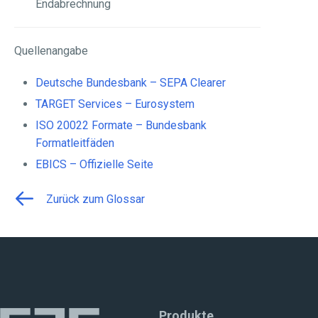
Endabrechnung
Quellenangabe
Deutsche Bundesbank – SEPA Clearer
TARGET Services – Eurosystem
ISO 20022 Formate – Bundesbank
Formatleitfäden
EBICS – Offizielle Seite
Zurück zum Glossar
Produkte