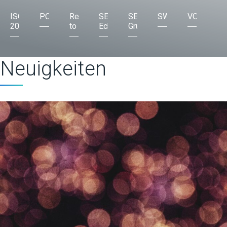
ISO
POS
Request
SEPA
SEPA
SWIFT
VOP
20022
to Pay
Echtzeitzahlungen
Grundlagen
Neuigkeiten