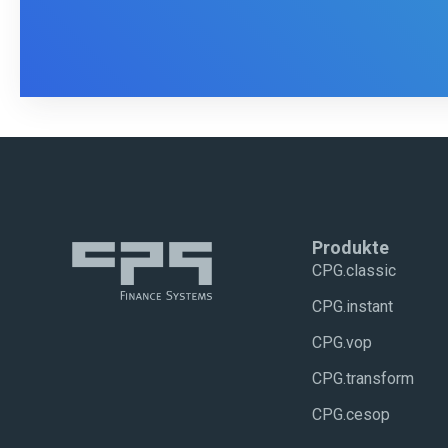
Produkte
CPG.classic
CPG.instant
CPG.vop
CPG.transform
CPG.cesop