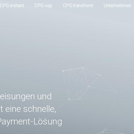
CPG.instant
CPG.vop
CPG.transform
Unternehmen
eisungen und
 eine schnelle,
 Payment-Lösung