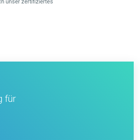
h unser zertifiziertes
 für