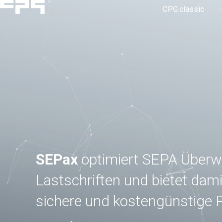
CPG.classic
SEPax
optimiert SEPA Überw
Lastschriften und bietet damit
sichere und kostengünstige